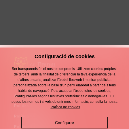
Un punt positiu
30 Novembre 2025
Crònica
Configuració de cookies
Ser transparents és el nostre compromís. Utilitzem cookies pròpies i
de tercers, amb la finalitat de diferenciar la teva experiència de la
d'altres usuaris, analitzar l'ús del lloc web i mostrar publicitat
Contacte
personalitzada sobre la base d'un perfil elaborat a partir dels teus
Enllaços
hàbits de navegació. Pots acceptar l'ús de totes les cookies,
d'interès
Avís legal
configurar-les segons les teves preferències o denegar-les. Tu
Footer
poses les normes i si vols obtenir més informació, consulta la nostra
menu
Política de privacitat
Política de cookies
Política de cookies
Configurar
Política de xarxes socials