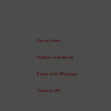
Vés
al
contingut
Comparteix a:
Back
to
top
Feu un tweet
Publica a Facebook
Enviar amb Whatsapp
Copia la URL