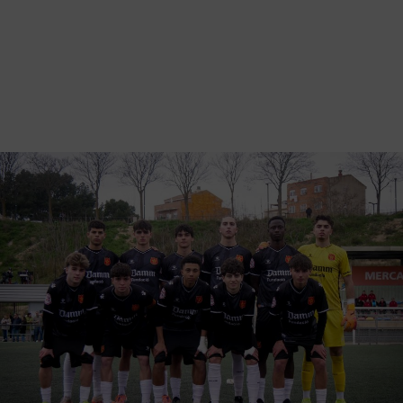
Vés
al
contingut
Back
to
Galeria d'imatges
top