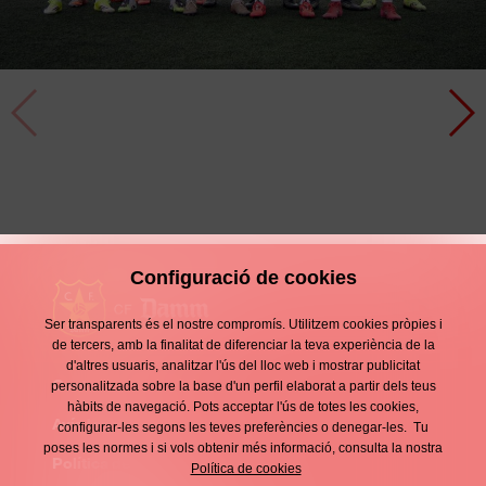
Penalitzats
Crònica
1 Març
Configuració de cookies
Ser transparents és el nostre compromís. Utilitzem cookies pròpies i
de tercers, amb la finalitat de diferenciar la teva experiència de la
d'altres usuaris, analitzar l'ús del lloc web i mostrar publicitat
Contacte
personalitzada sobre la base d'un perfil elaborat a partir dels teus
Enllaços
hàbits de navegació. Pots acceptar l'ús de totes les cookies,
d'interès
Avís legal
configurar-les segons les teves preferències o denegar-les. Tu
Footer
poses les normes i si vols obtenir més informació, consulta la nostra
menu
Política de privacitat
Política de cookies