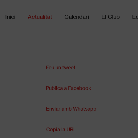
Inici
Actualitat
Calendari
El Club
Eq
Main
navigation
Comparteix a:
Feu un tweet
Publica a Facebook
Enviar amb Whatsapp
Copia la URL