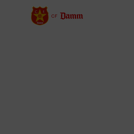
Vés
al
contingut
Back
to
top