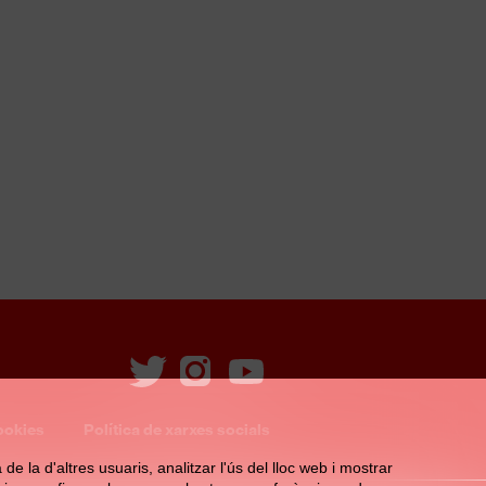
ookies
Política de xarxes socials
e la d'altres usuaris, analitzar l'ús del lloc web i mostrar