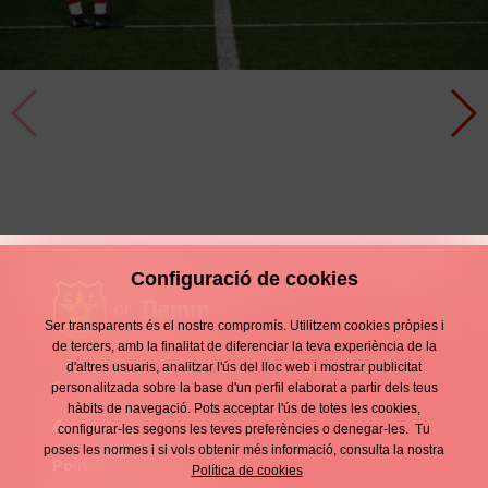
Empat a casa de les líders
Crònica
9 Febrer
Configuració de cookies
Ser transparents és el nostre compromís. Utilitzem cookies pròpies i
de tercers, amb la finalitat de diferenciar la teva experiència de la
d'altres usuaris, analitzar l'ús del lloc web i mostrar publicitat
Contacte
personalitzada sobre la base d'un perfil elaborat a partir dels teus
Enllaços
hàbits de navegació. Pots acceptar l'ús de totes les cookies,
d'interès
Avís legal
configurar-les segons les teves preferències o denegar-les. Tu
Footer
poses les normes i si vols obtenir més informació, consulta la nostra
menu
Política de privacitat
Política de cookies