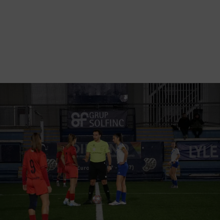
Vés
al
contingut
Back
to
Galeria d'imatges
top