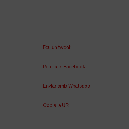
Vés
al
contingut
Comparteix a:
Back
to
top
Feu un tweet
Publica a Facebook
Enviar amb Whatsapp
Copia la URL