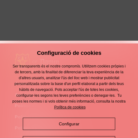
Duel igualat a domicili del campió
11 Maig 2026
Configuració de cookies
Ser transparents és el nostre compromís. Utilitzem cookies pròpies i
de tercers, amb la finalitat de diferenciar la teva experiència de la
d'altres usuaris, analitzar l'ús del lloc web i mostrar publicitat
Contacte
personalitzada sobre la base d'un perfil elaborat a partir dels teus
Enllaços
hàbits de navegació. Pots acceptar l'ús de totes les cookies,
d'interès
Avís legal
configurar-les segons les teves preferències o denegar-les. Tu
Footer
poses les normes i si vols obtenir més informació, consulta la nostra
menu
Política de privacitat
Política de cookies
Política de cookies
Configurar
Política de xarxes socials