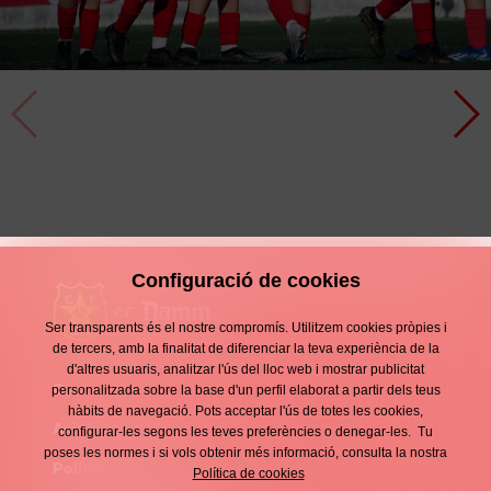
Comencem l'any igual de bé
Crònica
13 Gener
Configuració de cookies
Ser transparents és el nostre compromís. Utilitzem cookies pròpies i
de tercers, amb la finalitat de diferenciar la teva experiència de la
d'altres usuaris, analitzar l'ús del lloc web i mostrar publicitat
Contacte
personalitzada sobre la base d'un perfil elaborat a partir dels teus
Enllaços
hàbits de navegació. Pots acceptar l'ús de totes les cookies,
d'interès
Avís legal
configurar-les segons les teves preferències o denegar-les. Tu
Footer
poses les normes i si vols obtenir més informació, consulta la nostra
menu
Política de privacitat
Política de cookies