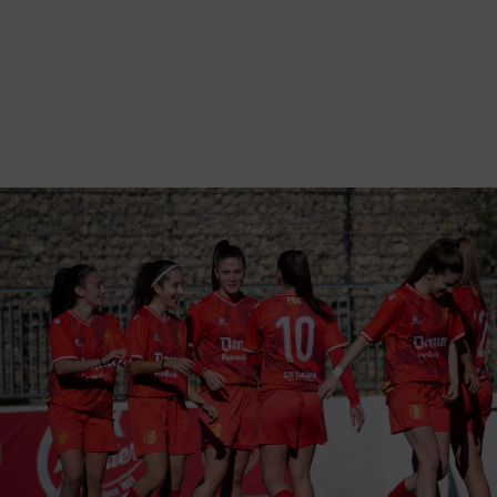
Vés
al
contingut
Back
to
Galeria d'imatges
top