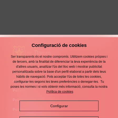
Cap de setmana rodó
11 Maig 2026
Configuració de cookies
Ser transparents és el nostre compromís. Utilitzem cookies pròpies i
de tercers, amb la finalitat de diferenciar la teva experiència de la
d'altres usuaris, analitzar l'ús del lloc web i mostrar publicitat
Contacte
personalitzada sobre la base d'un perfil elaborat a partir dels teus
Enllaços
hàbits de navegació. Pots acceptar l'ús de totes les cookies,
d'interès
Avís legal
configurar-les segons les teves preferències o denegar-les. Tu
Footer
poses les normes i si vols obtenir més informació, consulta la nostra
menu
Política de privacitat
Política de cookies
Política de cookies
Configurar
Política de xarxes socials