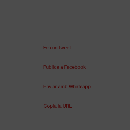
Vés
al
contingut
Comparteix a:
Back
to
top
Feu un tweet
Publica a Facebook
Enviar amb Whatsapp
Copia la URL