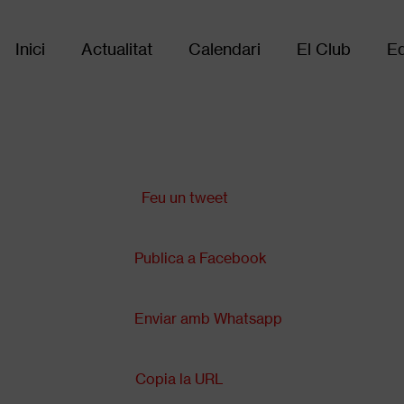
Inici
Actualitat
Calendari
El Club
Eq
Main
navigation
Comparteix a:
Feu un tweet
Publica a Facebook
Enviar amb Whatsapp
Copia la URL