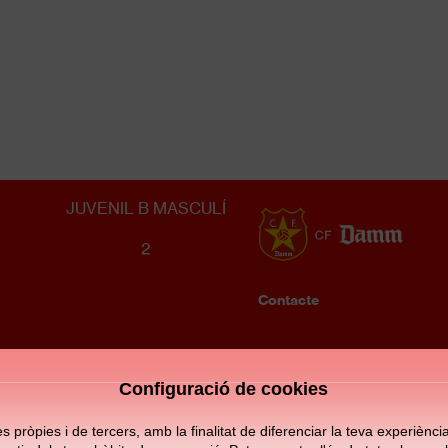
RCD ESPANYOL
3
JUVENIL B MASCULÍ
2
Contacte
Enllaços
d'interè
Configuració de cookies
pròpies i de tercers, amb la finalitat de diferenciar la teva experiència d