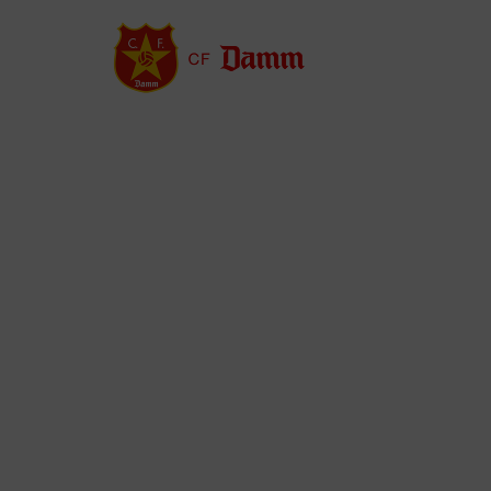
Vés
al
contingut
Back
to
top