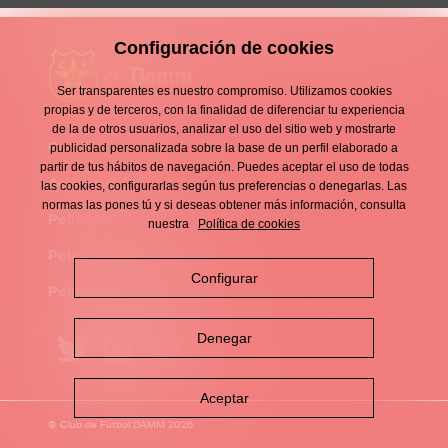
Configuración de cookies
Ser transparentes es nuestro compromiso. Utilizamos cookies
propias y de terceros, con la finalidad de diferenciar tu experiencia
de la de otros usuarios, analizar el uso del sitio web y mostrarte
Contacto
publicidad personalizada sobre la base de un perfil elaborado a
Enllaços
partir de tus hábitos de navegación. Puedes aceptar el uso de todas
d'interès
Aviso legal
las cookies, configurarlas según tus preferencias o denegarlas. Las
Footer
normas las pones tú y si deseas obtener más información, consulta
menu
Política de privacidad
nuestra
Política de cookies
Política de cookies
Configurar
Política de redes sociales
Denegar
Aceptar
© Club de Fútbol DAMM 2026