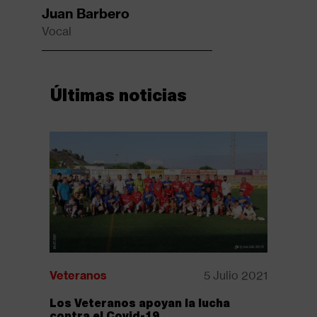
Juan Barbero
Vocal
Últimas noticias
Veteranos
5 Julio 2021
Veteran
Los Veteranos apoyan la lucha
Nueva ed
contra el Covid-19
Veteran