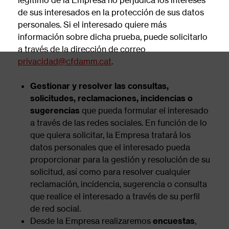
de sus interesados en la protección de sus datos
personales. Si el interesado quiere más
información sobre dicha prueba, puede solicitarlo
a través de la dirección de correo
privacidad@cfdamm.cat
.
Gestionar y resolver las consultas,
solicitudes, reclamaciones, incidencias o
sugerencias
que pueda formular el interesado
a través de las redes sociales. En función de lo
que quiera solicitar, la Empresa tratará los
datos personales que el interesado pueda
proporcionar para la gestión y resolución de su
solicitud, así como para resolver cualquier
reclamación, incidencia, sugerencia o consulta
que realice el interesado a través de su perfil
de red social.
Desde la Empresa realizaremos
encuestas
,