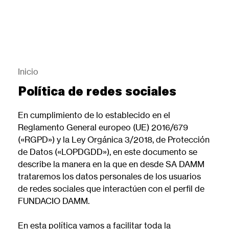
Pasar
al
contenido
principal
Back
to
top
Inicio
Sobrescribir
Política de redes sociales
enlaces
de
En cumplimiento de lo establecido en el
ayuda
Reglamento General europeo (UE) 2016/679
a
(«RGPD») y la Ley Orgánica 3/2018, de Protección
la
de Datos («LOPDGDD»), en este documento se
navegación
describe la manera en la que en desde SA DAMM
trataremos los datos personales de los usuarios
de redes sociales que interactúen con el perfil de
FUNDACIO DAMM.
En esta política vamos a facilitar toda la