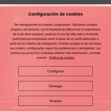
Configuración de cookies
Ser transparentes es nuestro compromiso. Utilizamos cookies
propias y de terceros, con la finalidad de diferenciar tu experiencia
de la de otros usuarios, analizar el uso del sitio web y mostrarte
Contacto
publicidad personalizada sobre la base de un perfil elaborado a
Enllaços
partir de tus hábitos de navegación. Puedes aceptar el uso de todas
d'interès
Aviso legal
las cookies, configurarlas según tus preferencias o denegarlas. Las
Footer
normas las pones tú y si deseas obtener más información, consulta
menu
Política de privacidad
nuestra
Política de cookies
Política de cookies
Configurar
Política de redes sociales
Denegar
Aceptar
© Club de Fútbol DAMM 2026