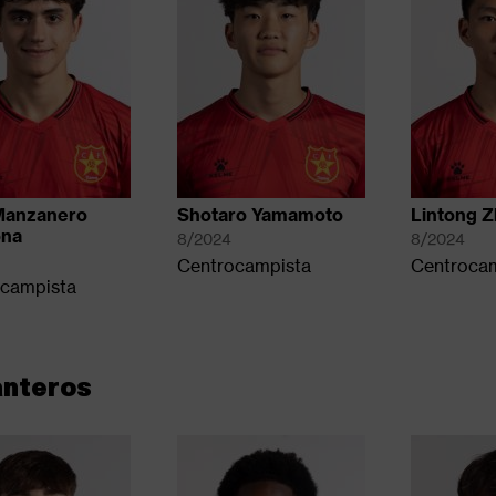
Manzanero
Shotaro Yamamoto
Lintong 
ona
8/2024
8/2024
Centrocampista
Centroca
campista
anteros