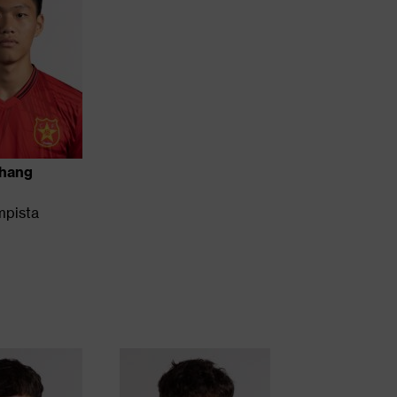
Zhang
mpista