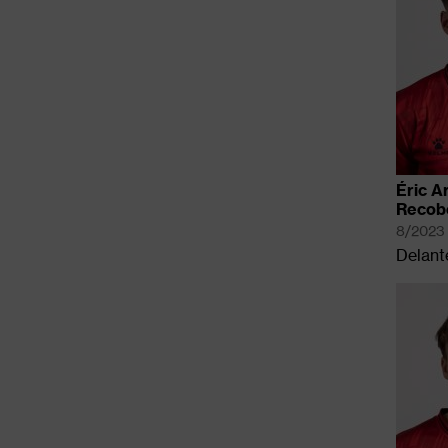
Éric A
Recob
8/2023
Delant