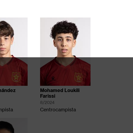
nández
Mohamed Loukili
Farissi
8/2024
mpista
Centrocampista