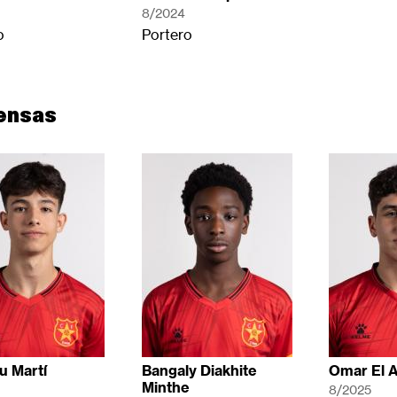
8/2024
o
Portero
ensas
ru Martí
Bangaly Diakhite
Omar El A
Minthe
8/2025