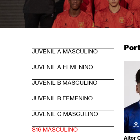
de
ayuda
a
Por
la
JUVENIL A MASCULINO
navegación
Level
JUVENIL A FEMENINO
3
JUVENIL B MASCULINO
main
JUVENIL B FEMENINO
menu
JUVENIL C MASCULINO
items
S16 MASCULINO
Aitor 