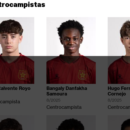
trocampistas
Calvente Royo
Bangaly Danfakha
Hugo Fer
Samoura
Cornejo
8/2025
8/2025
campista
Centrocampista
Centroca