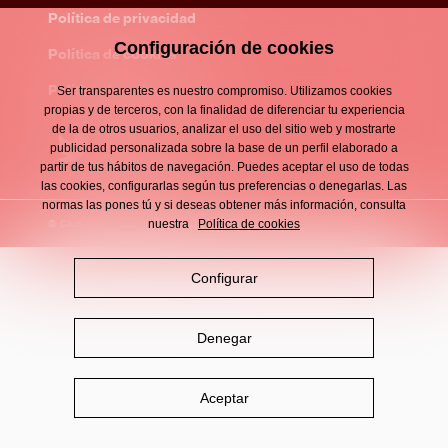
Footer
menu
Política de privacidad
Configuración de cookies
Política de cookies
Política de redes sociales
Ser transparentes es nuestro compromiso. Utilizamos cookies
propias y de terceros, con la finalidad de diferenciar tu experiencia
de la de otros usuarios, analizar el uso del sitio web y mostrarte
publicidad personalizada sobre la base de un perfil elaborado a
partir de tus hábitos de navegación. Puedes aceptar el uso de todas
las cookies, configurarlas según tus preferencias o denegarlas. Las
normas las pones tú y si deseas obtener más información, consulta
nuestra
Política de cookies
© Club de Fútbol DAMM 2026
Configurar
Denegar
Aceptar