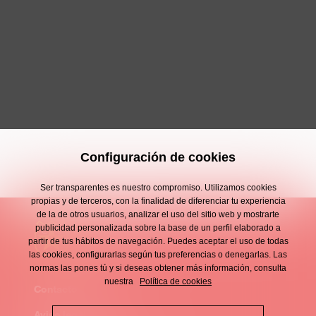
Configuración de cookies
Ser transparentes es nuestro compromiso. Utilizamos cookies
propias y de terceros, con la finalidad de diferenciar tu experiencia
de la de otros usuarios, analizar el uso del sitio web y mostrarte
publicidad personalizada sobre la base de un perfil elaborado a
partir de tus hábitos de navegación. Puedes aceptar el uso de todas
las cookies, configurarlas según tus preferencias o denegarlas. Las
normas las pones tú y si deseas obtener más información, consulta
nuestra
Política de cookies
Contacto
Enllaços
Aviso legal