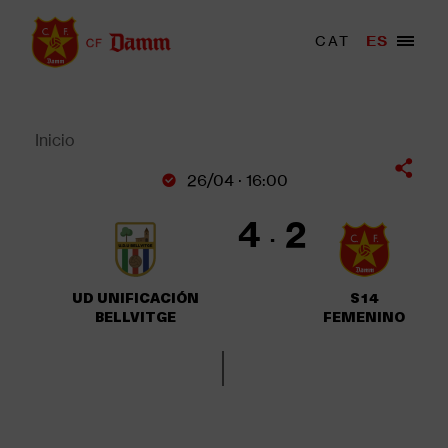
Pasar
al
Menu
CAT
ES
Main
contenido
trigger
navigation
principal
Back
to
top
Inicio
Sobrescribir
26/04 · 16:00
enlaces
de
4
2
ayuda
a
la
UD UNIFICACIÓN
S14
navegación
BELLVITGE
FEMENINO