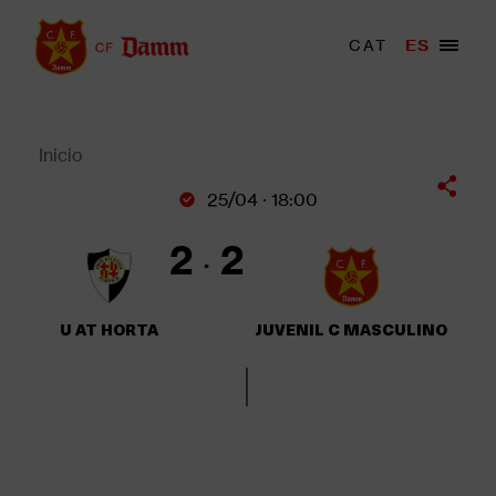
Pasar
al
Menu
CAT
ES
Main
contenido
trigger
navigation
principal
Back
to
top
Inicio
Sobrescribir
25/04 · 18:00
enlaces
de
2
2
ayuda
a
la
U AT HORTA
JUVENIL C MASCULINO
navegación