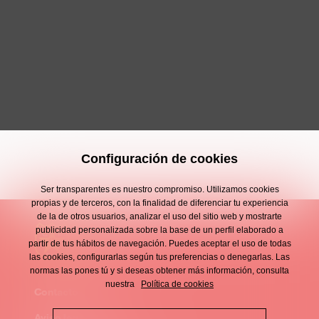
Configuración de cookies
Ser transparentes es nuestro compromiso. Utilizamos cookies
propias y de terceros, con la finalidad de diferenciar tu experiencia
de la de otros usuarios, analizar el uso del sitio web y mostrarte
publicidad personalizada sobre la base de un perfil elaborado a
partir de tus hábitos de navegación. Puedes aceptar el uso de todas
las cookies, configurarlas según tus preferencias o denegarlas. Las
normas las pones tú y si deseas obtener más información, consulta
nuestra
Política de cookies
Contacto
Enllaços
Aviso legal