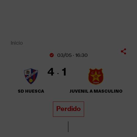
Pasar
al
contenido
principal
Back
to
top
Inicio
Sobrescribir
03/05 · 16:30
enlaces
de
4
1
ayuda
a
la
SD HUESCA
JUVENIL A MASCULINO
navegación
Perdido