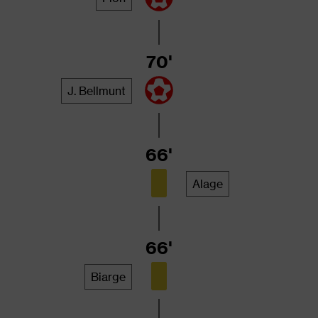
70'
J. Bellmunt
66'
Alage
66'
Biarge