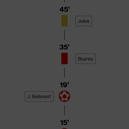
45'
Jules
35'
Buyreu
19'
J. Bellmunt
15'