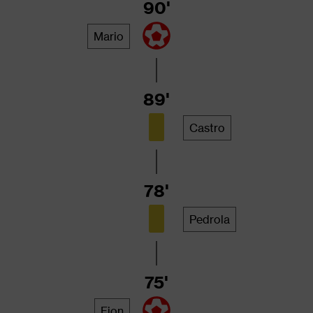
90'
Mario
89'
Castro
78'
Pedrola
75'
Fion