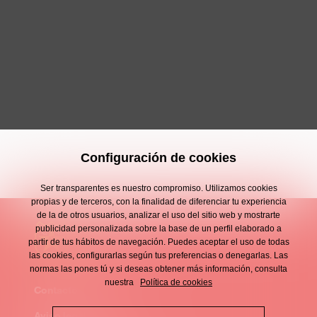
Configuración de cookies
Ser transparentes es nuestro compromiso. Utilizamos cookies
propias y de terceros, con la finalidad de diferenciar tu experiencia
de la de otros usuarios, analizar el uso del sitio web y mostrarte
publicidad personalizada sobre la base de un perfil elaborado a
partir de tus hábitos de navegación. Puedes aceptar el uso de todas
las cookies, configurarlas según tus preferencias o denegarlas. Las
normas las pones tú y si deseas obtener más información, consulta
nuestra
Política de cookies
Contacto
Enllaços
Aviso legal