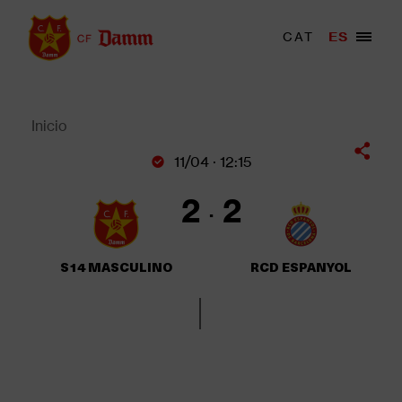
Pasar
al
Menu
CAT
ES
Main
contenido
trigger
navigation
principal
Back
to
top
Inicio
Sobrescribir
11/04 · 12:15
enlaces
de
2
2
ayuda
a
la
S14 MASCULINO
RCD ESPANYOL
navegación