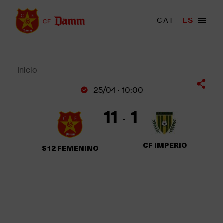
Pasar
al
Menu
CAT
ES
Main
contenido
trigger
navigation
principal
Back
to
top
Inicio
Sobrescribir
25/04 · 10:00
enlaces
de
11
1
ayuda
a
la
CF IMPERIO
S12 FEMENINO
navegación