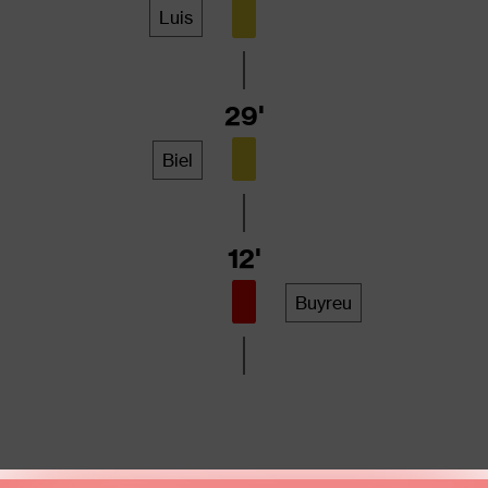
Luis
29'
Biel
12'
Buyreu