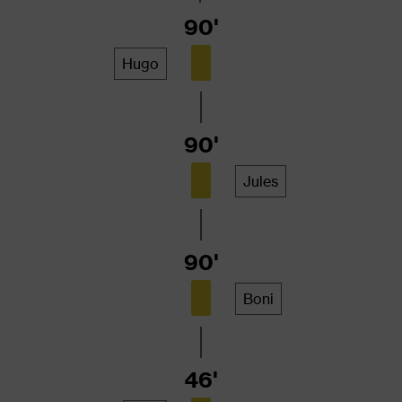
90'
Hugo
90'
Jules
90'
Boni
46'