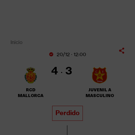
Pasar
al
contenido
principal
Back
to
top
Inicio
Sobrescribir
20/12 · 12:00
enlaces
de
4
3
ayuda
a
la
RCD
JUVENIL A
navegación
MALLORCA
MASCULINO
Perdido