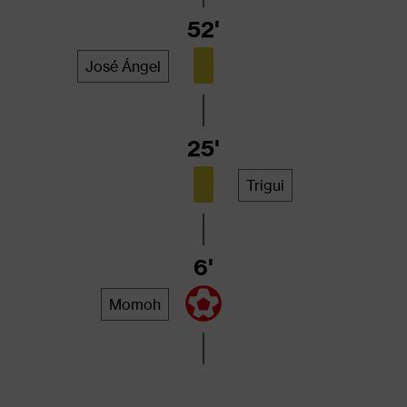
52'
José Ángel
25'
Trigui
6'
Momoh