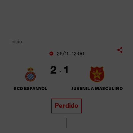
Pasar
al
contenido
principal
Back
to
top
Inicio
Sobrescribir
26/11 · 12:00
enlaces
de
2
1
ayuda
a
la
RCD ESPANYOL
JUVENIL A MASCULINO
navegación
Perdido