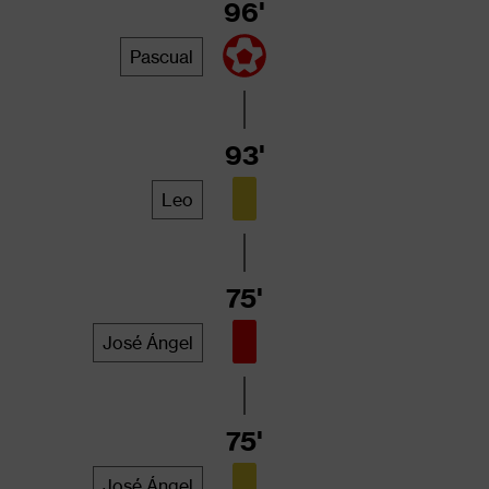
96'
Pascual
93'
Leo
75'
José Ángel
75'
José Ángel