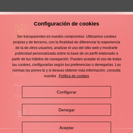
Configuración de cookies
Ser transparentes es nuestro compromiso. Utilizamos cookies
propias y de terceros, con la finalidad de diferenciar tu experiencia
de la de otros usuarios, analizar el uso del sitio web y mostrarte
Contacto
publicidad personalizada sobre la base de un perfil elaborado a
Enllaços
partir de tus hábitos de navegación. Puedes aceptar el uso de todas
d'interès
Aviso legal
las cookies, configurarlas según tus preferencias o denegarlas. Las
Footer
normas las pones tú y si deseas obtener más información, consulta
menu
Política de privacidad
nuestra
Política de cookies
Política de cookies
Configurar
Política de redes sociales
Denegar
Aceptar