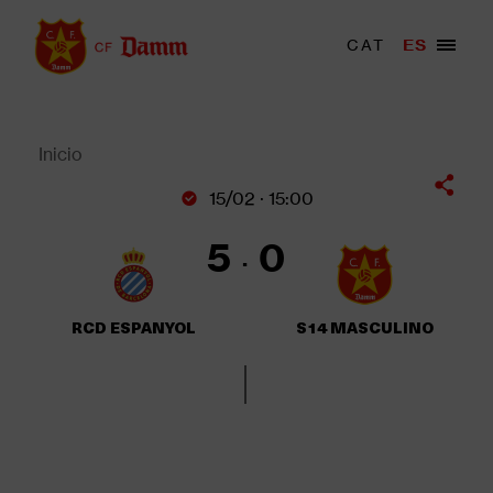
Pasar
al
Menu
CAT
ES
Main
contenido
trigger
navigation
principal
Back
to
top
Inicio
Sobrescribir
15/02 · 15:00
enlaces
de
5
0
ayuda
a
la
RCD ESPANYOL
S14 MASCULINO
navegación