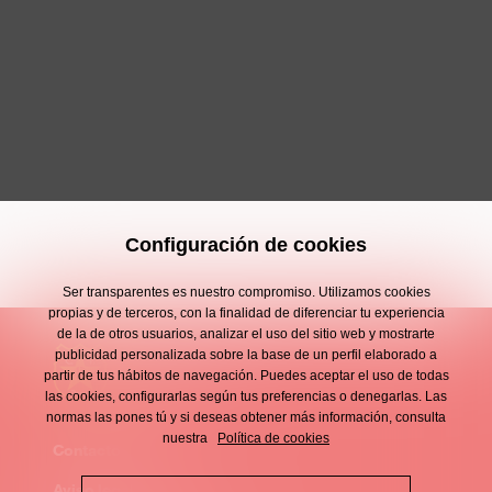
Configuración de cookies
Ser transparentes es nuestro compromiso. Utilizamos cookies
propias y de terceros, con la finalidad de diferenciar tu experiencia
de la de otros usuarios, analizar el uso del sitio web y mostrarte
publicidad personalizada sobre la base de un perfil elaborado a
partir de tus hábitos de navegación. Puedes aceptar el uso de todas
las cookies, configurarlas según tus preferencias o denegarlas. Las
normas las pones tú y si deseas obtener más información, consulta
nuestra
Política de cookies
Contacto
Enllaços
Aviso legal