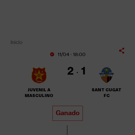
Pasar
al
contenido
principal
Back
to
top
Inicio
Sobrescribir
11/04 · 18:00
enlaces
de
2
1
ayuda
a
la
JUVENIL A
SANT CUGAT
navegación
MASCULINO
FC
Ganado