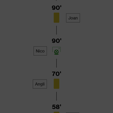
90'
Joan
90'
Nico
70'
Angli
58'