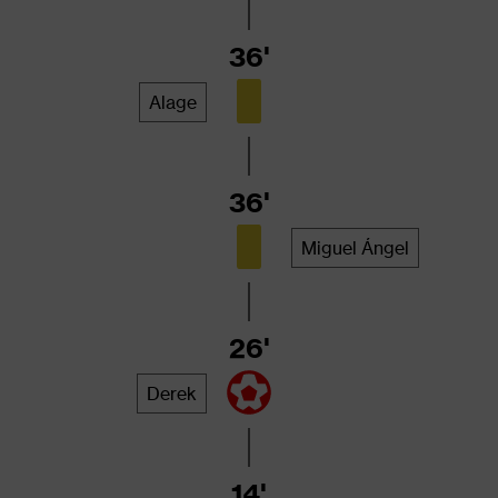
36'
Alage
36'
Miguel Ángel
26'
Derek
14'