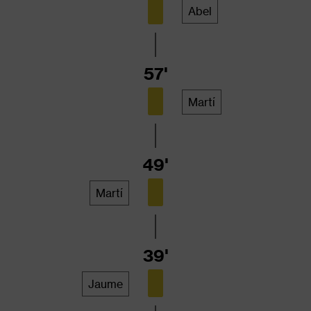
Abel
57'
Martí
49'
Martí
39'
Jaume