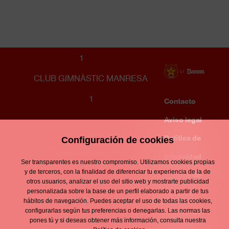
JUVENIL A MASCULINO
1
CLUB GIMNÀSTIC MANRESA
1
Contacto
Enllaços
d'interès
Aviso legal
Footer
menu
Política de
Configuración de cookies
privacidad
Ser transparentes es nuestro compromiso. Utilizamos cookies propias
y de terceros, con la finalidad de diferenciar tu experiencia de la de
Política de
otros usuarios, analizar el uso del sitio web y mostrarte publicidad
personalizada sobre la base de un perfil elaborado a partir de tus
cookies
hábitos de navegación. Puedes aceptar el uso de todas las cookies,
configurarlas según tus preferencias o denegarlas. Las normas las
Política de
pones tú y si deseas obtener más información, consulta nuestra