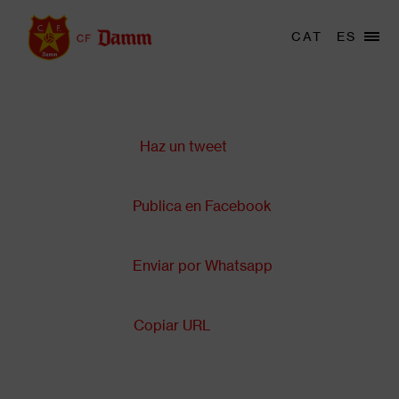
Pasar
al
Menu
CAT
ES
Main
contenido
trigger
navigation
principal
Compartir en:
Back
to
top
Haz un tweet
Publica en Facebook
Enviar por Whatsapp
Copiar URL