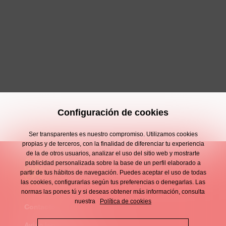
Configuración de cookies
Ser transparentes es nuestro compromiso. Utilizamos cookies
propias y de terceros, con la finalidad de diferenciar tu experiencia
de la de otros usuarios, analizar el uso del sitio web y mostrarte
publicidad personalizada sobre la base de un perfil elaborado a
partir de tus hábitos de navegación. Puedes aceptar el uso de todas
las cookies, configurarlas según tus preferencias o denegarlas. Las
normas las pones tú y si deseas obtener más información, consulta
nuestra
Política de cookies
Contacto
Enllaços
Aviso legal