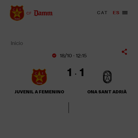
Pasar
al
Menu
CAT
ES
Main
contenido
trigger
navigation
principal
Back
to
top
Inicio
Sobrescribir
18/10 · 12:15
enlaces
de
1
1
ayuda
a
la
JUVENIL A FEMENINO
ONA SANT ADRIÀ
navegación