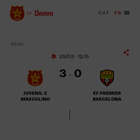
Pasar
al
Menu
CAT
ES
Main
contenido
trigger
navigation
principal
Back
to
top
Inicio
Sobrescribir
29/03 · 12:15
enlaces
de
3
0
ayuda
a
la
JUVENIL C
EF PREMIER
navegación
MASCULINO
BARCELONA