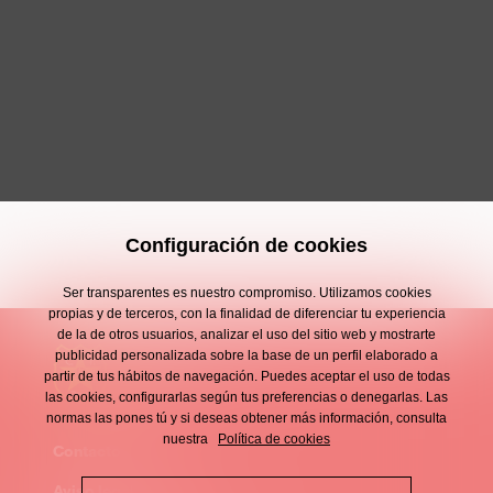
Configuración de cookies
Ser transparentes es nuestro compromiso. Utilizamos cookies
propias y de terceros, con la finalidad de diferenciar tu experiencia
de la de otros usuarios, analizar el uso del sitio web y mostrarte
publicidad personalizada sobre la base de un perfil elaborado a
partir de tus hábitos de navegación. Puedes aceptar el uso de todas
las cookies, configurarlas según tus preferencias o denegarlas. Las
normas las pones tú y si deseas obtener más información, consulta
nuestra
Política de cookies
Contacto
Enllaços
Aviso legal