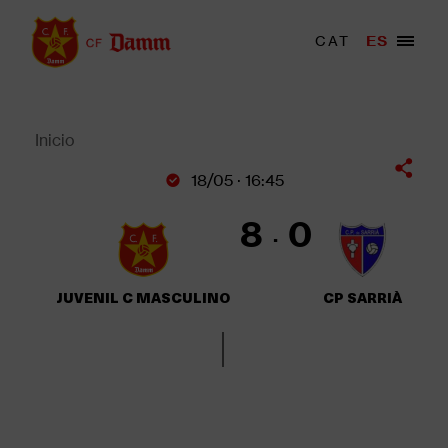
Pasar
al
Menu
CAT
ES
Main
contenido
trigger
navigation
principal
Back
to
top
Inicio
Sobrescribir
18/05 · 16:45
enlaces
de
8
0
ayuda
a
la
JUVENIL C MASCULINO
CP SARRIÀ
navegación