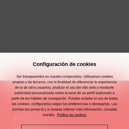
Configuración de cookies
Ser transparentes es nuestro compromiso. Utilizamos cookies
propias y de terceros, con la finalidad de diferenciar tu experiencia
de la de otros usuarios, analizar el uso del sitio web y mostrarte
publicidad personalizada sobre la base de un perfil elaborado a
partir de tus hábitos de navegación. Puedes aceptar el uso de todas
las cookies, configurarlas según tus preferencias o denegarlas. Las
normas las pones tú y si deseas obtener más información, consulta
nuestra
Política de cookies
Contacto
Enllaços
Aviso legal