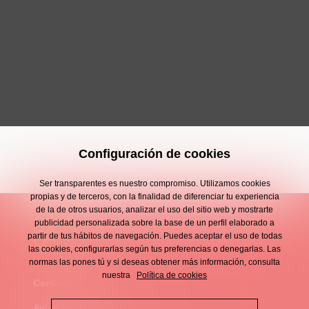
Configuración de cookies
Ser transparentes es nuestro compromiso. Utilizamos cookies
propias y de terceros, con la finalidad de diferenciar tu experiencia
de la de otros usuarios, analizar el uso del sitio web y mostrarte
publicidad personalizada sobre la base de un perfil elaborado a
partir de tus hábitos de navegación. Puedes aceptar el uso de todas
las cookies, configurarlas según tus preferencias o denegarlas. Las
normas las pones tú y si deseas obtener más información, consulta
nuestra
Política de cookies
Contacto
Enllaços
Aviso legal