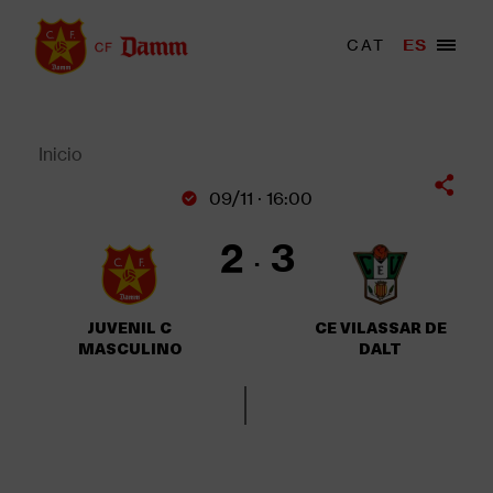
Pasar
al
Menu
CAT
ES
Main
contenido
trigger
navigation
principal
Back
to
top
Inicio
Sobrescribir
09/11 · 16:00
enlaces
de
2
3
ayuda
a
la
JUVENIL C
CE VILASSAR DE
navegación
MASCULINO
DALT