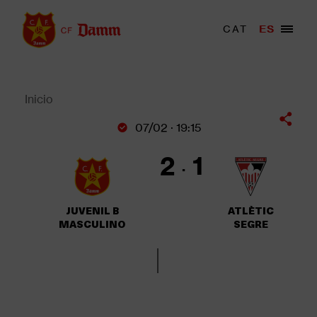
Pasar
al
Menu
CAT
ES
Main
contenido
trigger
navigation
principal
Back
to
top
Inicio
Sobrescribir
07/02 · 19:15
enlaces
de
2
1
ayuda
a
la
JUVENIL B
ATLÈTIC
navegación
MASCULINO
SEGRE