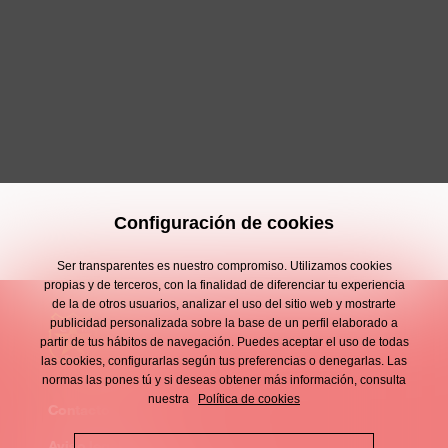
Configuración de cookies
Ser transparentes es nuestro compromiso. Utilizamos cookies
propias y de terceros, con la finalidad de diferenciar tu experiencia
de la de otros usuarios, analizar el uso del sitio web y mostrarte
publicidad personalizada sobre la base de un perfil elaborado a
partir de tus hábitos de navegación. Puedes aceptar el uso de todas
las cookies, configurarlas según tus preferencias o denegarlas. Las
normas las pones tú y si deseas obtener más información, consulta
nuestra
Política de cookies
Contacto
Enllaços
Aviso legal