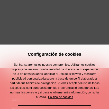
Configuración de cookies
Ser transparentes es nuestro compromiso. Utilizamos cookies
propias y de terceros, con la finalidad de diferenciar tu experiencia
de la de otros usuarios, analizar el uso del sitio web y mostrarte
publicidad personalizada sobre la base de un perfil elaborado a
partir de tus hábitos de navegación. Puedes aceptar el uso de todas
las cookies, configurarlas según tus preferencias o denegarlas. Las
normas las pones tú y si deseas obtener más información, consulta
nuestra
Política de cookies
Contacto
Enllaços
Aviso legal