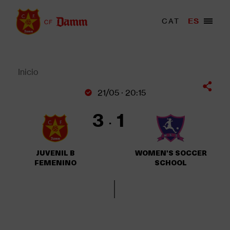
Pasar
al
Menu
CAT
ES
Main
contenido
trigger
navigation
principal
Back
to
top
Inicio
Sobrescribir
21/05 · 20:15
enlaces
de
3
1
ayuda
a
la
JUVENIL B
WOMEN'S SOCCER
navegación
FEMENINO
SCHOOL