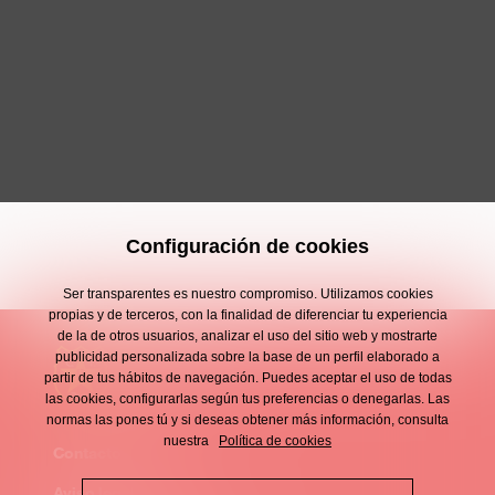
Configuración de cookies
Ser transparentes es nuestro compromiso. Utilizamos cookies
propias y de terceros, con la finalidad de diferenciar tu experiencia
de la de otros usuarios, analizar el uso del sitio web y mostrarte
publicidad personalizada sobre la base de un perfil elaborado a
partir de tus hábitos de navegación. Puedes aceptar el uso de todas
las cookies, configurarlas según tus preferencias o denegarlas. Las
normas las pones tú y si deseas obtener más información, consulta
nuestra
Política de cookies
Contacto
Enllaços
Aviso legal