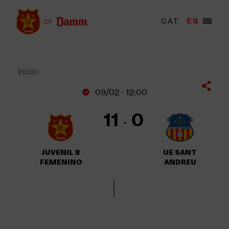
Pasar
al
Menu
CAT
ES
Main
contenido
trigger
navigation
principal
Back
to
top
Inicio
Sobrescribir
09/02 · 12:00
enlaces
de
11
0
ayuda
a
la
JUVENIL B
UE SANT
navegación
FEMENINO
ANDREU