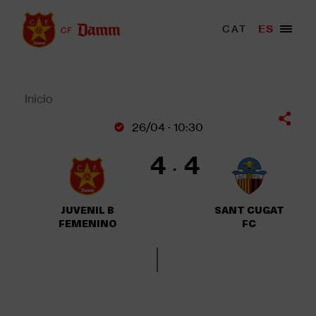
Pasar
al
Menu
CAT
ES
Main
contenido
trigger
navigation
principal
Back
to
top
Inicio
Sobrescribir
26/04 · 10:30
enlaces
de
4
4
ayuda
a
la
JUVENIL B
SANT CUGAT
navegación
FEMENINO
FC