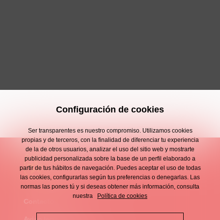
Configuración de cookies
Ser transparentes es nuestro compromiso. Utilizamos cookies
propias y de terceros, con la finalidad de diferenciar tu experiencia
de la de otros usuarios, analizar el uso del sitio web y mostrarte
publicidad personalizada sobre la base de un perfil elaborado a
partir de tus hábitos de navegación. Puedes aceptar el uso de todas
las cookies, configurarlas según tus preferencias o denegarlas. Las
normas las pones tú y si deseas obtener más información, consulta
nuestra
Política de cookies
Contacto
Enllaços
Aviso legal