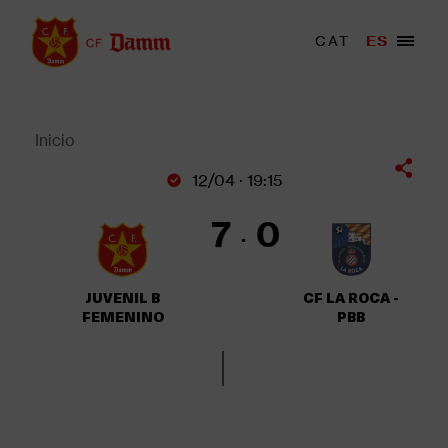
Pasar
al
Menu
CAT
ES
Main
contenido
trigger
navigation
principal
Back
to
top
Inicio
Sobrescribir
12/04 · 19:15
enlaces
de
7
0
ayuda
a
la
JUVENIL B
CF LA ROCA -
navegación
FEMENINO
PBB