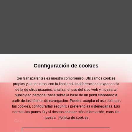
Configuración de cookies
Ser transparentes es nuestro compromiso. Utilizamos cookies
propias y de terceros, con la finalidad de diferenciar tu experiencia
de la de otros usuarios, analizar el uso del sitio web y mostrarte
publicidad personalizada sobre la base de un perfil elaborado a
partir de tus hábitos de navegación. Puedes aceptar el uso de todas
las cookies, configurarlas según tus preferencias o denegarlas. Las
normas las pones tú y si deseas obtener más información, consulta
nuestra
Política de cookies
Contacto
Enllaços
Aviso legal