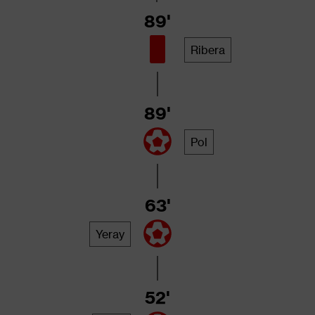
89'
Ribera
89'
Pol
63'
Yeray
52'