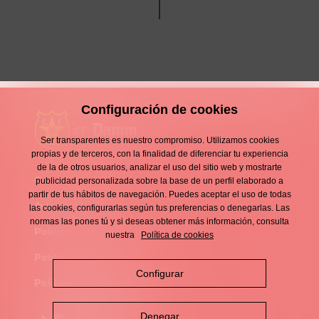
Configuración de cookies
Ser transparentes es nuestro compromiso. Utilizamos cookies
propias y de terceros, con la finalidad de diferenciar tu experiencia
de la de otros usuarios, analizar el uso del sitio web y mostrarte
Contacto
publicidad personalizada sobre la base de un perfil elaborado a
Enllaços
partir de tus hábitos de navegación. Puedes aceptar el uso de todas
d'interès
Aviso legal
las cookies, configurarlas según tus preferencias o denegarlas. Las
Footer
normas las pones tú y si deseas obtener más información, consulta
menu
Política de privacidad
nuestra
Política de cookies
Política de cookies
Configurar
Política de redes sociales
Denegar