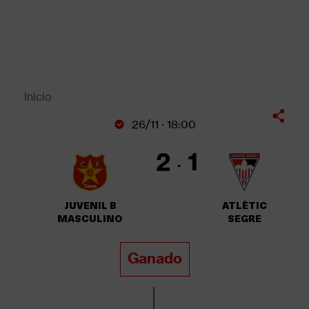
Pasar
al
contenido
principal
Back
to
top
Inicio
Sobrescribir
26/11 · 18:00
enlaces
de
2
1
ayuda
a
la
JUVENIL B
ATLÈTIC
navegación
MASCULINO
SEGRE
Ganado