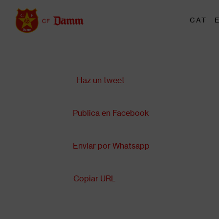
Pasar
al
CAT
Main
contenido
navigation
principal
Compartir en:
Back
to
top
Haz un tweet
Publica en Facebook
Enviar por Whatsapp
Copiar URL