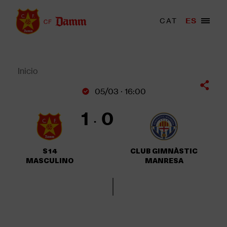
Pasar
al
Menu
CAT
ES
Main
contenido
trigger
navigation
principal
Back
to
top
Inicio
Sobrescribir
05/03 · 16:00
enlaces
de
1
0
ayuda
a
la
S14
CLUB GIMNÀSTIC
navegación
MASCULINO
MANRESA