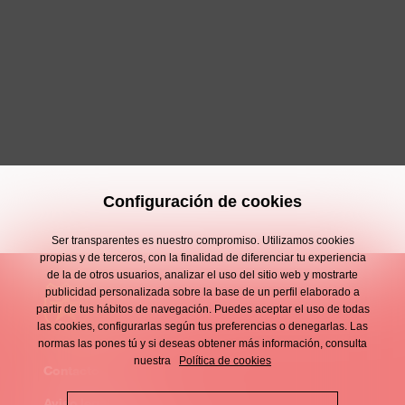
Configuración de cookies
Ser transparentes es nuestro compromiso. Utilizamos cookies
propias y de terceros, con la finalidad de diferenciar tu experiencia
de la de otros usuarios, analizar el uso del sitio web y mostrarte
publicidad personalizada sobre la base de un perfil elaborado a
partir de tus hábitos de navegación. Puedes aceptar el uso de todas
las cookies, configurarlas según tus preferencias o denegarlas. Las
normas las pones tú y si deseas obtener más información, consulta
nuestra
Política de cookies
Contacto
Enllaços
Aviso legal