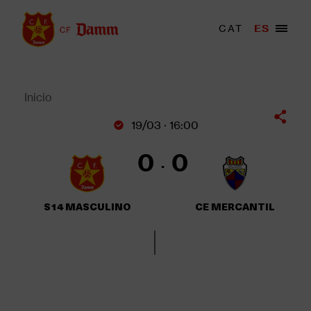
Pasar
al
Menu
CAT
ES
Main
contenido
trigger
navigation
principal
Back
to
top
Inicio
Sobrescribir
19/03 · 16:00
enlaces
de
0
0
ayuda
a
la
S14 MASCULINO
CE MERCANTIL
navegación