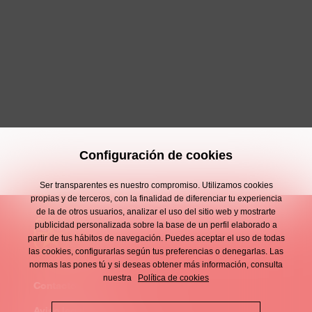
Configuración de cookies
Ser transparentes es nuestro compromiso. Utilizamos cookies
propias y de terceros, con la finalidad de diferenciar tu experiencia
de la de otros usuarios, analizar el uso del sitio web y mostrarte
publicidad personalizada sobre la base de un perfil elaborado a
partir de tus hábitos de navegación. Puedes aceptar el uso de todas
las cookies, configurarlas según tus preferencias o denegarlas. Las
normas las pones tú y si deseas obtener más información, consulta
nuestra
Política de cookies
Contacto
Enllaços
Aviso legal