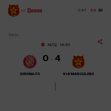
Pasar
al
Menu
CAT
ES
Main
contenido
trigger
navigation
principal
Back
to
top
Inicio
Sobrescribir
14/12 · 14:30
enlaces
de
0
4
ayuda
a
la
GIRONA FC
S16 MASCULINO
navegación