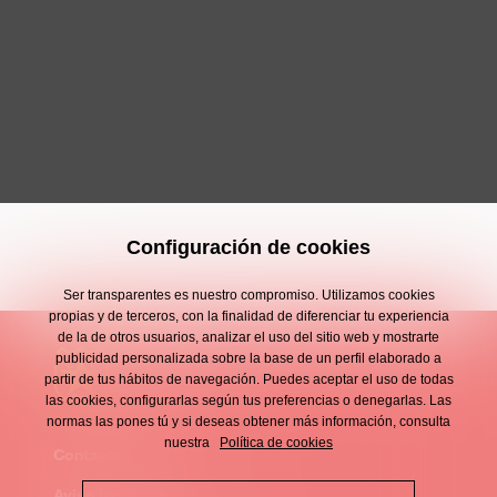
Configuración de cookies
Ser transparentes es nuestro compromiso. Utilizamos cookies
propias y de terceros, con la finalidad de diferenciar tu experiencia
de la de otros usuarios, analizar el uso del sitio web y mostrarte
publicidad personalizada sobre la base de un perfil elaborado a
partir de tus hábitos de navegación. Puedes aceptar el uso de todas
las cookies, configurarlas según tus preferencias o denegarlas. Las
normas las pones tú y si deseas obtener más información, consulta
nuestra
Política de cookies
Contacto
Enllaços
Aviso legal