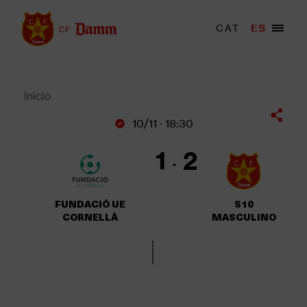
Pasar
al
Menu
CAT
ES
Main
contenido
trigger
navigation
principal
Back
to
top
Inicio
Sobrescribir
10/11 · 18:30
enlaces
de
1
2
ayuda
a
la
FUNDACIÓ UE
S10
navegación
CORNELLÀ
MASCULINO