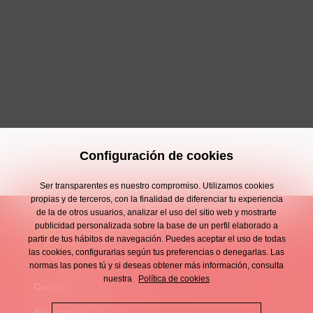
Configuración de cookies
Ser transparentes es nuestro compromiso. Utilizamos cookies
propias y de terceros, con la finalidad de diferenciar tu experiencia
de la de otros usuarios, analizar el uso del sitio web y mostrarte
publicidad personalizada sobre la base de un perfil elaborado a
partir de tus hábitos de navegación. Puedes aceptar el uso de todas
las cookies, configurarlas según tus preferencias o denegarlas. Las
normas las pones tú y si deseas obtener más información, consulta
nuestra
Política de cookies
Contacto
Enllaços
Aviso legal