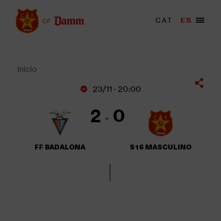
Pasar
al
Menu
CAT
ES
Main
contenido
trigger
navigation
principal
Back
to
top
Inicio
Sobrescribir
23/11 · 20:00
enlaces
de
2
0
ayuda
a
la
FF BADALONA
S16 MASCULINO
navegación