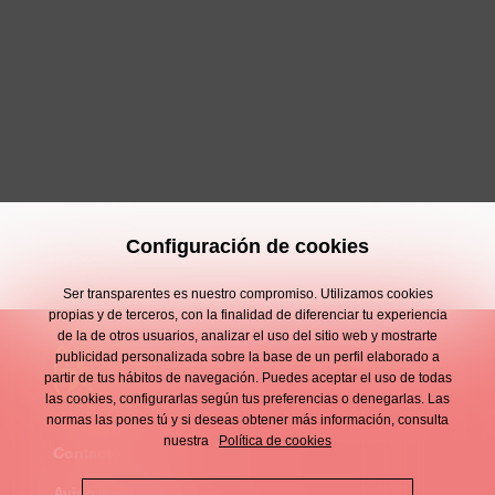
Configuración de cookies
Ser transparentes es nuestro compromiso. Utilizamos cookies
propias y de terceros, con la finalidad de diferenciar tu experiencia
de la de otros usuarios, analizar el uso del sitio web y mostrarte
publicidad personalizada sobre la base de un perfil elaborado a
partir de tus hábitos de navegación. Puedes aceptar el uso de todas
las cookies, configurarlas según tus preferencias o denegarlas. Las
normas las pones tú y si deseas obtener más información, consulta
nuestra
Política de cookies
Contacto
Enllaços
Aviso legal