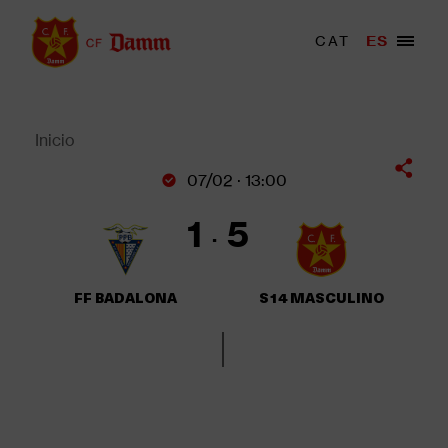
Pasar
al
Menu
CAT
ES
Main
contenido
trigger
navigation
principal
Back
to
top
Inicio
Sobrescribir
07/02 · 13:00
enlaces
de
1
5
ayuda
a
la
FF BADALONA
S14 MASCULINO
navegación