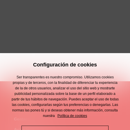
Configuración de cookies
Ser transparentes es nuestro compromiso. Utilizamos cookies
propias y de terceros, con la finalidad de diferenciar tu experiencia
de la de otros usuarios, analizar el uso del sitio web y mostrarte
publicidad personalizada sobre la base de un perfil elaborado a
partir de tus hábitos de navegación. Puedes aceptar el uso de todas
las cookies, configurarlas según tus preferencias o denegarlas. Las
normas las pones tú y si deseas obtener más información, consulta
nuestra
Política de cookies
Contacto
Enllaços
Aviso legal