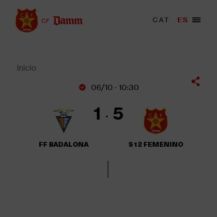
Pasar
al
Menu
CAT
ES
Main
contenido
trigger
navigation
principal
Back
to
top
Inicio
Sobrescribir
06/10 · 10:30
enlaces
de
1
5
ayuda
a
la
FF BADALONA
S12 FEMENINO
navegación