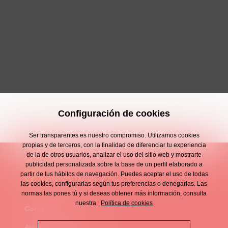
Configuración de cookies
Ser transparentes es nuestro compromiso. Utilizamos cookies
propias y de terceros, con la finalidad de diferenciar tu experiencia
de la de otros usuarios, analizar el uso del sitio web y mostrarte
publicidad personalizada sobre la base de un perfil elaborado a
partir de tus hábitos de navegación. Puedes aceptar el uso de todas
las cookies, configurarlas según tus preferencias o denegarlas. Las
normas las pones tú y si deseas obtener más información, consulta
nuestra
Política de cookies
Contacto
Enllaços
Aviso legal