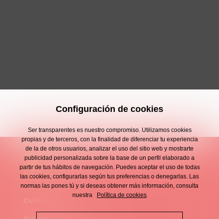
Configuración de cookies
Ser transparentes es nuestro compromiso. Utilizamos cookies
propias y de terceros, con la finalidad de diferenciar tu experiencia
de la de otros usuarios, analizar el uso del sitio web y mostrarte
publicidad personalizada sobre la base de un perfil elaborado a
partir de tus hábitos de navegación. Puedes aceptar el uso de todas
las cookies, configurarlas según tus preferencias o denegarlas. Las
normas las pones tú y si deseas obtener más información, consulta
nuestra
Política de cookies
Contacto
Enllaços
Aviso legal