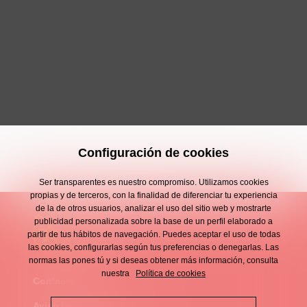
Configuración de cookies
Ser transparentes es nuestro compromiso. Utilizamos cookies
propias y de terceros, con la finalidad de diferenciar tu experiencia
de la de otros usuarios, analizar el uso del sitio web y mostrarte
publicidad personalizada sobre la base de un perfil elaborado a
partir de tus hábitos de navegación. Puedes aceptar el uso de todas
las cookies, configurarlas según tus preferencias o denegarlas. Las
normas las pones tú y si deseas obtener más información, consulta
nuestra
Política de cookies
Contacto
Enllaços
Aviso legal