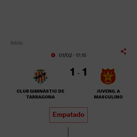
Pasar
al
contenido
principal
Back
to
top
Inicio
Sobrescribir
01/02 · 17:15
enlaces
de
1
1
ayuda
a
la
CLUB GIMNÀSTIC DE
JUVENIL A
navegación
TARRAGONA
MASCULINO
Empatado