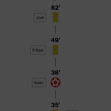
82'
Joel
49'
Edgar
38'
Isaac
35'