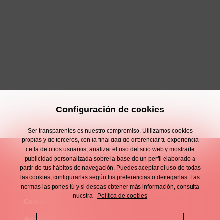
Configuración de cookies
Ser transparentes es nuestro compromiso. Utilizamos cookies
propias y de terceros, con la finalidad de diferenciar tu experiencia
de la de otros usuarios, analizar el uso del sitio web y mostrarte
publicidad personalizada sobre la base de un perfil elaborado a
partir de tus hábitos de navegación. Puedes aceptar el uso de todas
las cookies, configurarlas según tus preferencias o denegarlas. Las
normas las pones tú y si deseas obtener más información, consulta
nuestra
Política de cookies
Contacto
Enllaços
Aviso legal