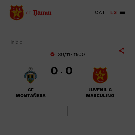
Pasar
al
Menu
CAT
ES
Main
contenido
trigger
navigation
principal
Back
to
top
Inicio
Sobrescribir
30/11 · 11:00
enlaces
de
0
0
ayuda
a
la
CF
JUVENIL C
navegación
MONTAÑESA
MASCULINO