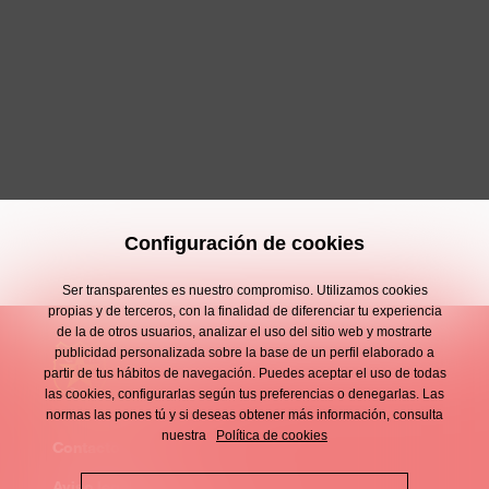
Configuración de cookies
Ser transparentes es nuestro compromiso. Utilizamos cookies
propias y de terceros, con la finalidad de diferenciar tu experiencia
de la de otros usuarios, analizar el uso del sitio web y mostrarte
publicidad personalizada sobre la base de un perfil elaborado a
partir de tus hábitos de navegación. Puedes aceptar el uso de todas
las cookies, configurarlas según tus preferencias o denegarlas. Las
normas las pones tú y si deseas obtener más información, consulta
nuestra
Política de cookies
Contacto
Enllaços
Aviso legal