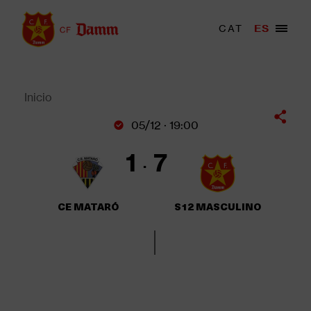
Pasar
al
Menu
CAT
ES
Main
contenido
trigger
navigation
principal
Back
to
top
Inicio
Sobrescribir
05/12 · 19:00
enlaces
de
1
7
ayuda
a
la
CE MATARÓ
S12 MASCULINO
navegación