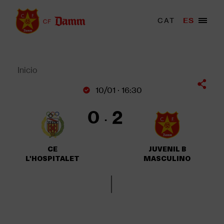
Pasar
al
Menu
CAT
ES
Main
contenido
trigger
navigation
principal
Back
to
top
Inicio
Sobrescribir
10/01 · 16:30
enlaces
de
0
2
ayuda
a
la
CE
JUVENIL B
navegación
L'HOSPITALET
MASCULINO