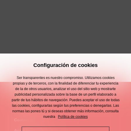
Configuración de cookies
Ser transparentes es nuestro compromiso. Utilizamos cookies
propias y de terceros, con la finalidad de diferenciar tu experiencia
de la de otros usuarios, analizar el uso del sitio web y mostrarte
publicidad personalizada sobre la base de un perfil elaborado a
partir de tus hábitos de navegación. Puedes aceptar el uso de todas
las cookies, configurarlas según tus preferencias o denegarlas. Las
normas las pones tú y si deseas obtener más información, consulta
nuestra
Política de cookies
Contacto
Enllaços
Aviso legal