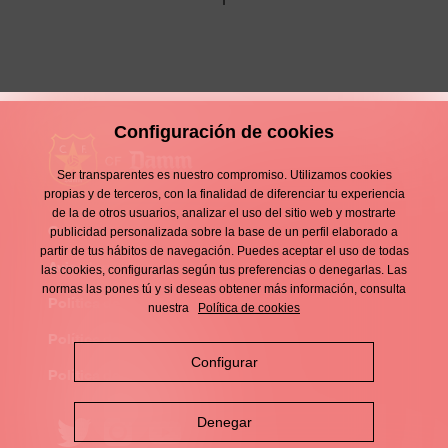
Configuración de cookies
Ser transparentes es nuestro compromiso. Utilizamos cookies
propias y de terceros, con la finalidad de diferenciar tu experiencia
de la de otros usuarios, analizar el uso del sitio web y mostrarte
Contacto
publicidad personalizada sobre la base de un perfil elaborado a
Enllaços
partir de tus hábitos de navegación. Puedes aceptar el uso de todas
d'interès
Aviso legal
las cookies, configurarlas según tus preferencias o denegarlas. Las
Footer
normas las pones tú y si deseas obtener más información, consulta
menu
Política de privacidad
nuestra
Política de cookies
Política de cookies
Configurar
Política de redes sociales
Denegar