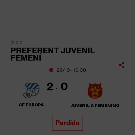
Pasar
al
contenido
principal
Back
to
top
Inicio
Sobrescribir
PREFERENT JUVENIL
enlaces
FEMENÍ
de
26/10 · 16:00
ayuda
a
2
0
la
navegación
CE EUROPA
JUVENIL A FEMENINO
Perdido