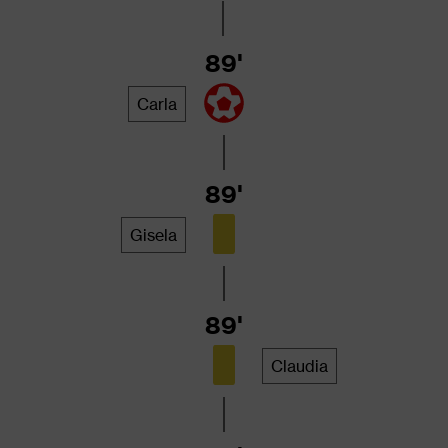
89'
Carla
89'
Gisela
89'
Claudia