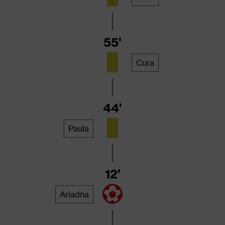
55'
Cura
44'
Paula
12'
Ariadna