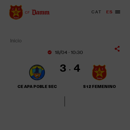
Pasar
al
Menu
CAT
ES
Main
contenido
trigger
navigation
principal
Back
to
top
Inicio
Sobrescribir
18/04 · 10:30
enlaces
de
3
4
ayuda
a
la
CE APA POBLE SEC
S12 FEMENINO
navegación