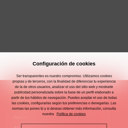
Configuración de cookies
Ser transparentes es nuestro compromiso. Utilizamos cookies
propias y de terceros, con la finalidad de diferenciar tu experiencia
de la de otros usuarios, analizar el uso del sitio web y mostrarte
publicidad personalizada sobre la base de un perfil elaborado a
partir de tus hábitos de navegación. Puedes aceptar el uso de todas
las cookies, configurarlas según tus preferencias o denegarlas. Las
normas las pones tú y si deseas obtener más información, consulta
nuestra
Política de cookies
Contacto
Enllaços
Aviso legal