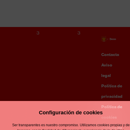
S16 MASCULINO
GIRONA FC
3
3
Contacto
Enllaço
d'interè
Aviso
Footer
menu
legal
Política de
privacidad
Política de
Configuración de cookies
cookies
Ser transparentes es nuestro compromiso. Utilizamos cookies propias y de
Política de