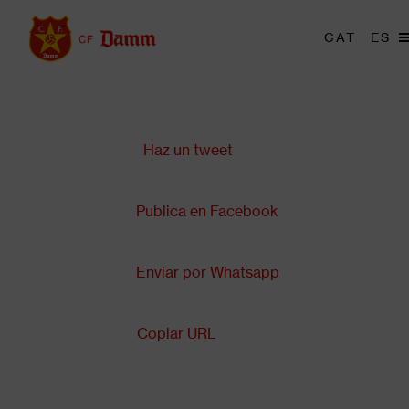
Pasar
al
Men
CAT
ES
Main
contenido
trig
navigation
principal
Compartir en:
Back
to
top
Haz un tweet
Publica en Facebook
Enviar por Whatsapp
Copiar URL