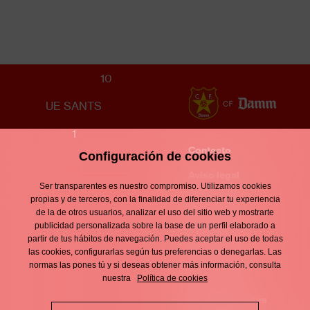
JUVENIL B FEMENINO
10
UE SANTS
1
Contacto
Configuración de cookies
Enllaços
d'interès
Aviso legal
Footer
Ser transparentes es nuestro compromiso. Utilizamos cookies
menu
Política de
propias y de terceros, con la finalidad de diferenciar tu experiencia
de la de otros usuarios, analizar el uso del sitio web y mostrarte
privacidad
publicidad personalizada sobre la base de un perfil elaborado a
partir de tus hábitos de navegación. Puedes aceptar el uso de todas
Política de
las cookies, configurarlas según tus preferencias o denegarlas. Las
normas las pones tú y si deseas obtener más información, consulta
cookies
nuestra
Política de cookies
Política de redes