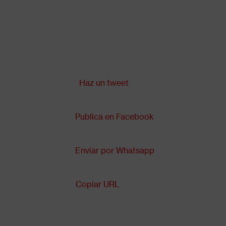
Pasar
al
contenido
principal
Compartir en:
Back
to
top
Haz un tweet
Publica en Facebook
Enviar por Whatsapp
Copiar URL